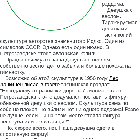
роддома.
Девушка с
веслом.
Тиражируемая
десятками
тысяч копий
скульптура авторства знаменитого Иодко. Один из
символов СССР. Однако есть один нюанс. В
Петрозаводске стоит
авторская
копия!
Правда почему-то наша девушка с веслом
собственно весло где-то забыла и больше похожа на
гимнастку.
Возможно об этой скульптуре в 1956 году
Лео
Ланкинен
писал в газете
"Ленинская правда":
"Неподалеку от развилки дорог в 7 километрах от
Петрозаводска кто-то додумался поставить фигуру
обнаженной девушки с веслом. Скульптура сама по
себе не плохая, но вблизи нет ни одного водоема! Разве
не лучше, если бы на этом месте стояла фигура
лесоруба или колхозницы?"
Но, скорее всего, нет. Наша девушка одета в
спортивную форму!