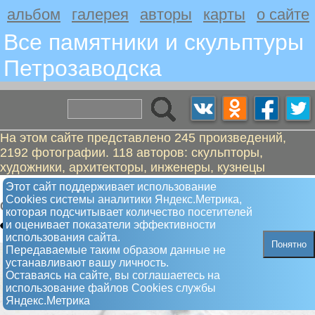
альбом
галерея
авторы
карты
о сайте
Все памятники и скульптуры
Петрозаводскa
На этом сайте представлено 245 произведений,
2192 фотографии. 118 авторов: скульпторы,
художники, архитекторы, инженеры, кузнецы
Девушка с веслом, но без весла
Этот сайт поддерживает использование
Сookies системы аналитики Яндекс.Метрика,
Скульптура
которая подсчитывает количество посетителей
и оценивает показатели эффективности
использования сайта.
Понятно
Передаваемые таким образом данные не
устанавливают вашу личность.
Оставаясь на сайте, вы соглашаетесь на
использование файлов Сookies службы
Яндекс.Метрика