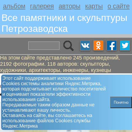
альбом
галерея
авторы
карты
о сайте
Все памятники и скульптуры
Петрозаводскa
На этом сайте представлено 245 произведений,
2192 фотографии. 118 авторов: скульпторы,
художники, архитекторы, инженеры, кузнецы
Девушка с веслом, но без весла
Этот сайт поддерживает использование
Сookies системы аналитики Яндекс.Метрика,
Скульптура
которая подсчитывает количество посетителей
и оценивает показатели эффективности
использования сайта.
Понятно
Передаваемые таким образом данные не
устанавливают вашу личность.
Оставаясь на сайте, вы соглашаетесь на
использование файлов Сookies службы
Яндекс.Метрика