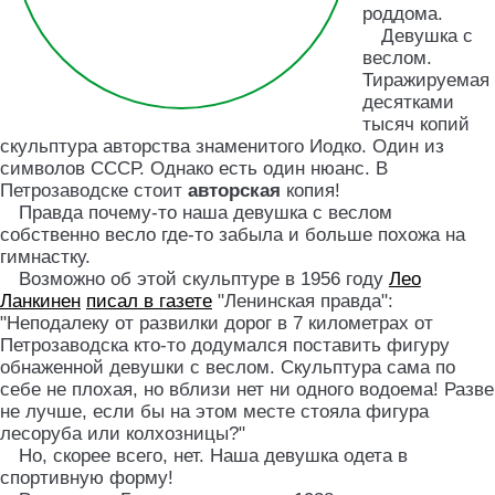
роддома.
Девушка с
веслом.
Тиражируемая
десятками
тысяч копий
скульптура авторства знаменитого Иодко. Один из
символов СССР. Однако есть один нюанс. В
Петрозаводске стоит
авторская
копия!
Правда почему-то наша девушка с веслом
собственно весло где-то забыла и больше похожа на
гимнастку.
Возможно об этой скульптуре в 1956 году
Лео
Ланкинен
писал в газете
"Ленинская правда":
"Неподалеку от развилки дорог в 7 километрах от
Петрозаводска кто-то додумался поставить фигуру
обнаженной девушки с веслом. Скульптура сама по
себе не плохая, но вблизи нет ни одного водоема! Разве
не лучше, если бы на этом месте стояла фигура
лесоруба или колхозницы?"
Но, скорее всего, нет. Наша девушка одета в
спортивную форму!