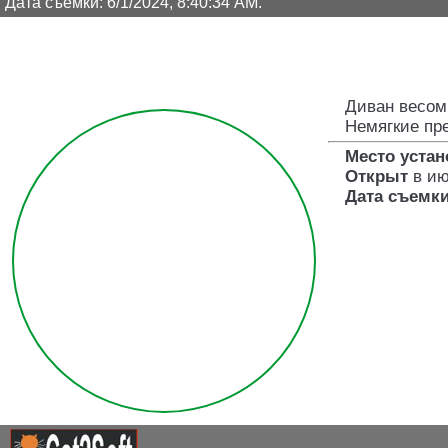
Дата съемки: 6/1/2024, 8:40:34 AM.
Диван весом 
Немягкие пр
Место устан
Открыт
в ию
Дата съемки