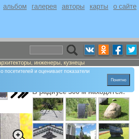
альбом
галерея
авторы
карты
о сайте
архитекторы, инженеры, кузнецы
о посетителей и оценивает показатели
Понятно
В радиусе 300 м находятся: