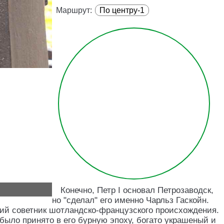
Маршрут:
По центру-1
Конечно, Петр I основал Петрозаводск,
но "сделал" его именно Чарльз Гаскойн.
кий советник шотландско-французского происхождения.
 было принято в его бурную эпоху, богато украшеный и