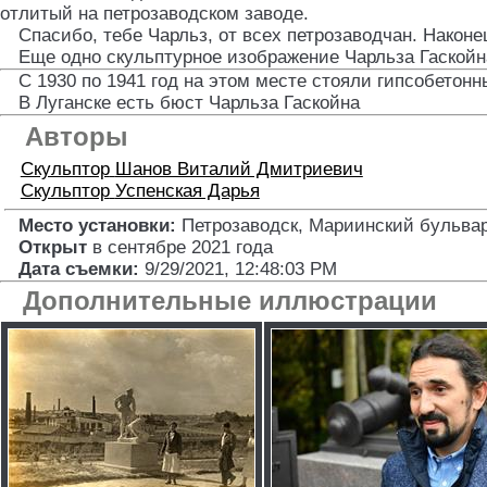
отлитый на петрозаводском заводе.
Спасибо, тебе Чарльз, от всех петрозаводчан. Наконе
Еще одно скульптурное изображение Чарльза Гаскойн
С 1930 по 1941 год на этом месте стояли гипсобетонн
В Луганске есть бюст Чарльза Гаскойна
Авторы
Скульптор
Шанов Виталий Дмитриевич
Скульптор
Успенская Дарья
Место установки:
Петрозаводск, Мариинский бульвар
Открыт
в сентябре 2021 года
Дата съемки:
9/29/2021, 12:48:03 PM
Дополнительные иллюстрации