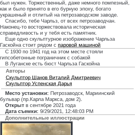
был нужен. Торжественный, даже немного помпезный,
как и было принято в его бурную эпоху, богато
украшеный и отлитый на петрозаводском заводе.
Спасибо, тебе Чарльз, от всех петрозаводчан.
Наконец-то восторжествовала историческая
справедливость и у тебя есть памятник.
Еще одно скульптурное изображение Чарльза
Гаскойна стоит рядом с
паровой машиной
С 1930 по 1941 год на этом месте стояли
гипсобетонные пограничник с собакой
В Луганске есть бюст Чарльза Гаскойна
Авторы
Скульптор
Шанов Виталий Дмитриевич
Скульптор
Успенская Дарья
Место установки:
Петрозаводск, Мариинский
бульвар (пр.Карла Маркса, дом 2)
.
Открыт
в сентябре 2021 года
Дата съемки:
9/29/2021, 12:48:03 PM
Дополнительные иллюстрации