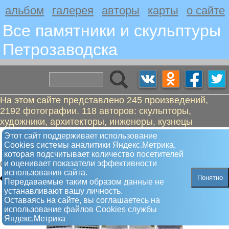
альбом
галерея
авторы
карты
о сайте
Все памятники и скульптуры
Петрозаводскa
На этом сайте представлено 245 произведений,
2192 фотографии. 118 авторов: скульпторы,
художники, архитекторы, инженеры, кузнецы
Гаскойн, человек, который сделал
Этот сайт поддерживает использование
Сookies системы аналитики Яндекс.Метрика,
Петрозаводск
которая подсчитывает количество посетителей
и оценивает показатели эффективности
Скульптура
использования сайта.
Понятно
Передаваемые таким образом данные не
устанавливают вашу личность.
Оставаясь на сайте, вы соглашаетесь на
использование файлов Сookies службы
Яндекс.Метрика