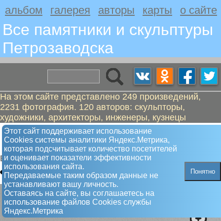
альбом
галерея
авторы
карты
о сайте
Все памятники и скульптуры
Петрозаводскa
На этом сайте представлено 249 произведений,
2231 фотография. 120 авторов: скульпторы,
художники, архитекторы, инженеры, кузнецы
Геннин, Вилим Иванович - Во благо
Этот сайт поддерживает использование
Сookies системы аналитики Яндекс.Метрика,
России
которая подсчитывает количество посетителей
и оценивает показатели эффективности
Барельеф
использования сайта.
Понятно
Передаваемые таким образом данные не
устанавливают вашу личность.
Оставаясь на сайте, вы соглашаетесь на
использование файлов Сookies службы
Яндекс.Метрика