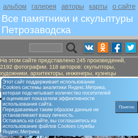
альбом
галерея
авторы
карты
о сайте
Все памятники и скульптуры
Петрозаводскa
На этом сайте представлено 245 произведений,
2192 фотографии. 118 авторов: скульпторы,
художники, архитекторы, инженеры, кузнецы
Дерево дружбы. Города-побратимы
Этот сайт поддерживает использование
Сookies системы аналитики Яндекс.Метрика,
Памятный знак
которая подсчитывает количество посетителей
и оценивает показатели эффективности
использования сайта.
Понятно
Передаваемые таким образом данные не
устанавливают вашу личность.
Оставаясь на сайте, вы соглашаетесь на
использование файлов Сookies службы
Яндекс.Метрика