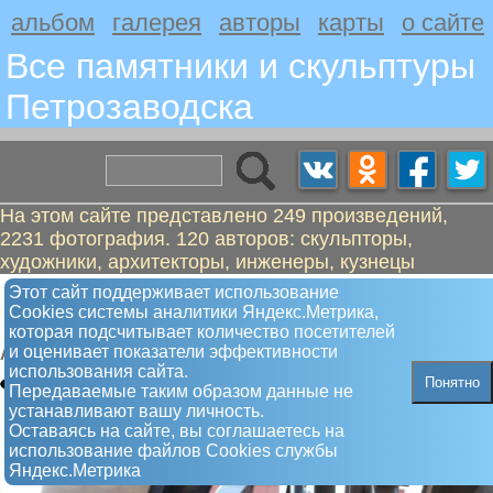
альбом
галерея
авторы
карты
о сайте
Все памятники и скульптуры
Петрозаводскa
На этом сайте представлено 249 произведений,
2231 фотография. 120 авторов: скульпторы,
художники, архитекторы, инженеры, кузнецы
Карельский медведь. Упражнение
Этот сайт поддерживает использование
Сookies системы аналитики Яндекс.Метрика,
на бревне
которая подсчитывает количество посетителей
и оценивает показатели эффективности
Арт-объект
использования сайта.
Понятно
Передаваемые таким образом данные не
устанавливают вашу личность.
Оставаясь на сайте, вы соглашаетесь на
использование файлов Сookies службы
Яндекс.Метрика