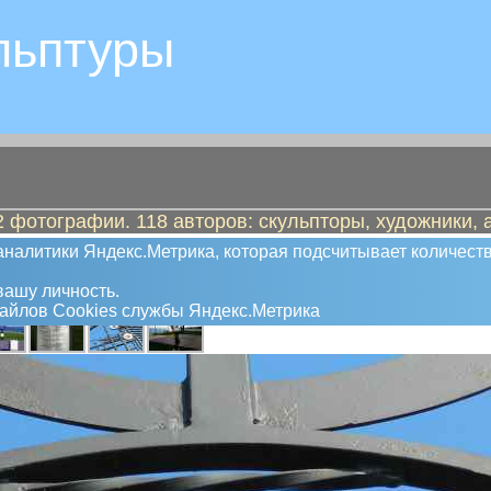
льптуры
 фотографии. 118 авторов: скульпторы, художники, 
налитики Яндекс.Метрика, которая подсчитывает количеств
ашу личность.
файлов Сookies службы Яндекс.Метрика