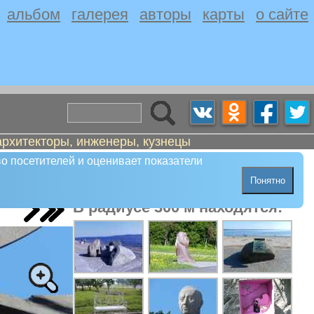
альбом
галерея
авторы
карты
о сайте
архитекторы, инженеры, кузнецы
о посетителей и оценивает показатели
Понятно
В радиусе 300 м находятся: