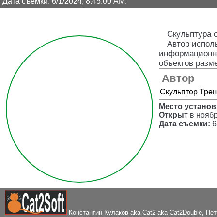
Дата съемки: 6/1/2024, 8:45:00 AM.
Скульптура 
Автор испол
информационны
объектов разм
Автор
Скульптор
Треш
Место установ
Открыт
в ноябр
Дата съемки:
6
Константин Кулаков aka Cat2 aka Cat2Double
, Пе