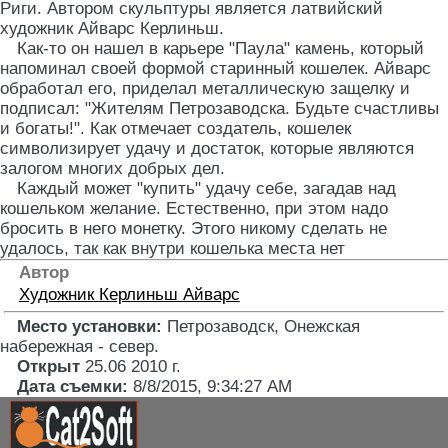
Риги. Автором скульптуры является латвийский
художник Айварс Керлиньш.
Как-то он нашел в карьере "Паула" камень, который
напоминал своей формой старинный кошелек. Айварс
обработал его, приделал металлическую защелку и
подписал: "Жителям Петрозаводска. Будьте счастливы
и богаты!". Как отмечает создатель, кошелек
символизирует удачу и достаток, которые являются
залогом многих добрых дел.
Каждый может "купить" удачу себе, загадав над
кошельком желание. Естественно, при этом надо
бросить в него монетку. Этого никому сделать не
удалось, так как внутри кошелька места нет
Автор
Художник
Керлиньш Айварс
Место установки:
Петрозаводск, Онежская
набережная - север
.
Открыт
25.06 2010 г.
Дата съемки:
8/8/2015, 9:34:27 AM