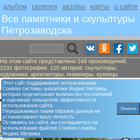
альбом
галерея
авторы
карты
о сайте
Все памятники и скульптуры
Петрозаводскa
На этом сайте представлено 249 произведений,
2231 фотография. 120 авторов: скульпторы,
художники, архитекторы, инженеры, кузнецы
Кошелек удачи
Этот сайт поддерживает использование
Сookies системы аналитики Яндекс.Метрика,
Скульптура
которая подсчитывает количество посетителей
и оценивает показатели эффективности
использования сайта.
Понятно
Передаваемые таким образом данные не
устанавливают вашу личность.
Оставаясь на сайте, вы соглашаетесь на
использование файлов Сookies службы
Яндекс.Метрика