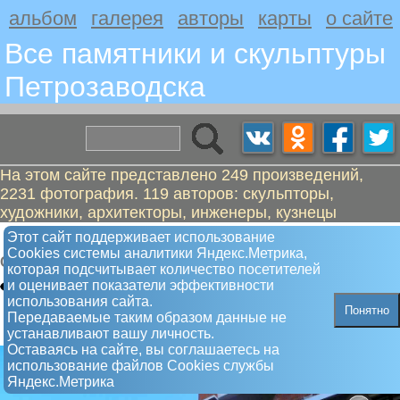
альбом
галерея
авторы
карты
о сайте
Все памятники и скульптуры
Петрозаводскa
На этом сайте представлено 249 произведений,
2231 фотография. 119 авторов: скульпторы,
художники, архитекторы, инженеры, кузнецы
Икар
Этот сайт поддерживает использование
Сookies системы аналитики Яндекс.Метрика,
Скульптура
которая подсчитывает количество посетителей
и оценивает показатели эффективности
использования сайта.
Понятно
Передаваемые таким образом данные не
устанавливают вашу личность.
Оставаясь на сайте, вы соглашаетесь на
использование файлов Сookies службы
Яндекс.Метрика