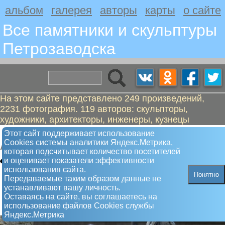
альбом
галерея
авторы
карты
о сайте
Все памятники и скульптуры
Петрозаводскa
На этом сайте представлено 249 произведений,
2231 фотография. 119 авторов: скульпторы,
художники, архитекторы, инженеры, кузнецы
Кот Рэкс
Этот сайт поддерживает использование
Сookies системы аналитики Яндекс.Метрика,
Арт-объект
которая подсчитывает количество посетителей
и оценивает показатели эффективности
использования сайта.
Понятно
Передаваемые таким образом данные не
устанавливают вашу личность.
Оставаясь на сайте, вы соглашаетесь на
использование файлов Сookies службы
Яндекс.Метрика