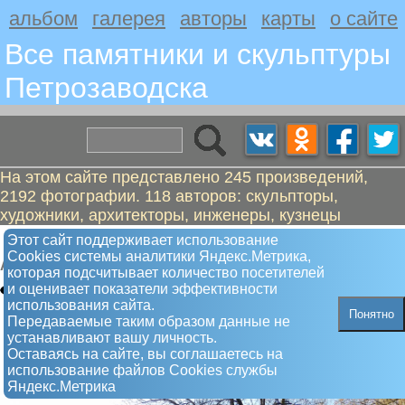
альбом
галерея
авторы
карты
о сайте
Все памятники и скульптуры
Петрозаводскa
На этом сайте представлено 245 произведений,
2192 фотографии. 118 авторов: скульпторы,
художники, архитекторы, инженеры, кузнецы
Купола
Этот сайт поддерживает использование
Сookies системы аналитики Яндекс.Метрика,
Арт-объект
которая подсчитывает количество посетителей
и оценивает показатели эффективности
использования сайта.
Понятно
Передаваемые таким образом данные не
устанавливают вашу личность.
Оставаясь на сайте, вы соглашаетесь на
использование файлов Сookies службы
Яндекс.Метрика