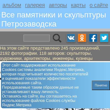
альбом
галерея
авторы
карты
о сайте
Все памятники и скульптуры
Петрозаводскa
На этом сайте представлено 245 произведений,
2192 фотографии. 118 авторов: скульпторы,
художники, архитекторы, инженеры, кузнецы
Купола
Этот сайт поддерживает использование
Сookies системы аналитики Яндекс.Метрика,
Арт-объект
которая подсчитывает количество посетителей
и оценивает показатели эффективности
использования сайта.
Понятно
Передаваемые таким образом данные не
устанавливают вашу личность.
Оставаясь на сайте, вы соглашаетесь на
использование файлов Сookies службы
Яндекс.Метрика