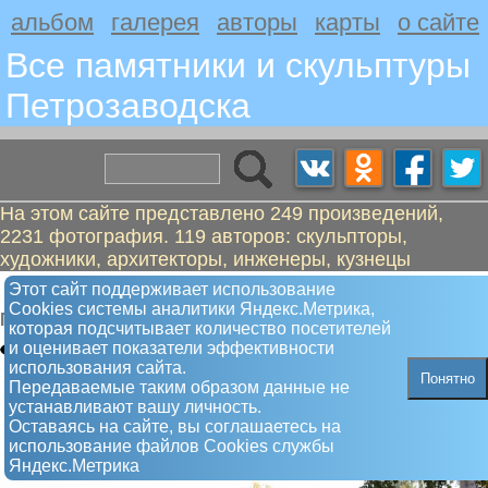
альбом
галерея
авторы
карты
о сайте
Все памятники и скульптуры
Петрозаводскa
На этом сайте представлено 249 произведений,
2231 фотография. 119 авторов: скульпторы,
художники, архитекторы, инженеры, кузнецы
Куусинен Отто Вильгельмович
Этот сайт поддерживает использование
Сookies системы аналитики Яндекс.Метрика,
Памятник
которая подсчитывает количество посетителей
и оценивает показатели эффективности
использования сайта.
Понятно
Передаваемые таким образом данные не
устанавливают вашу личность.
Оставаясь на сайте, вы соглашаетесь на
использование файлов Сookies службы
Яндекс.Метрика