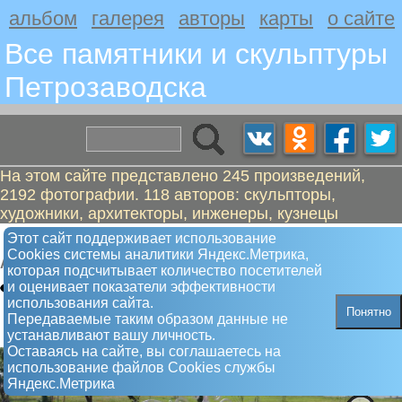
альбом
галерея
авторы
карты
о сайте
Все памятники и скульптуры
Петрозаводскa
На этом сайте представлено 245 произведений,
2192 фотографии. 118 авторов: скульпторы,
художники, архитекторы, инженеры, кузнецы
Лавочки молодоженов
Этот сайт поддерживает использование
Сookies системы аналитики Яндекс.Метрика,
Арт-объект
которая подсчитывает количество посетителей
и оценивает показатели эффективности
использования сайта.
Понятно
Передаваемые таким образом данные не
устанавливают вашу личность.
Оставаясь на сайте, вы соглашаетесь на
использование файлов Сookies службы
Яндекс.Метрика