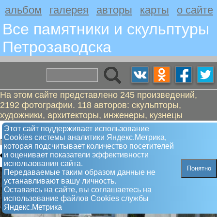
альбом
галерея
авторы
карты
о сайте
Все памятники и скульптуры
Петрозаводскa
На этом сайте представлено 245 произведений,
2192 фотографии. 118 авторов: скульпторы,
художники, архитекторы, инженеры, кузнецы
Ленин на Гоголя
Этот сайт поддерживает использование
Сookies системы аналитики Яндекс.Метрика,
Памятник
которая подсчитывает количество посетителей
и оценивает показатели эффективности
использования сайта.
Понятно
Передаваемые таким образом данные не
устанавливают вашу личность.
Оставаясь на сайте, вы соглашаетесь на
использование файлов Сookies службы
Яндекс.Метрика