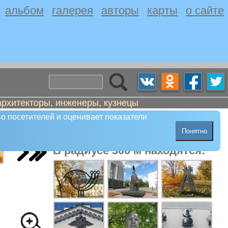
альбом
галерея
авторы
карты
о сайте
архитекторы, инженеры, кузнецы
о посетителей и оценивает показатели
Понятно
В радиусе 300 м находятся: