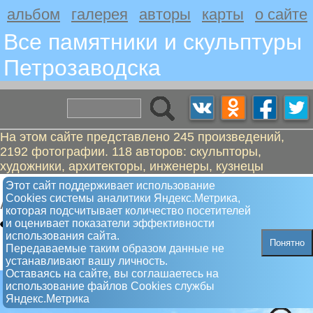
альбом
галерея
авторы
карты
о сайте
Все памятники и скульптуры
Петрозаводскa
На этом сайте представлено 245 произведений,
2192 фотографии. 118 авторов: скульпторы,
художники, архитекторы, инженеры, кузнецы
Лосось
Этот сайт поддерживает использование
Сookies системы аналитики Яндекс.Метрика,
Арт-объект
которая подсчитывает количество посетителей
и оценивает показатели эффективности
использования сайта.
Понятно
Передаваемые таким образом данные не
устанавливают вашу личность.
Оставаясь на сайте, вы соглашаетесь на
использование файлов Сookies службы
Яндекс.Метрика