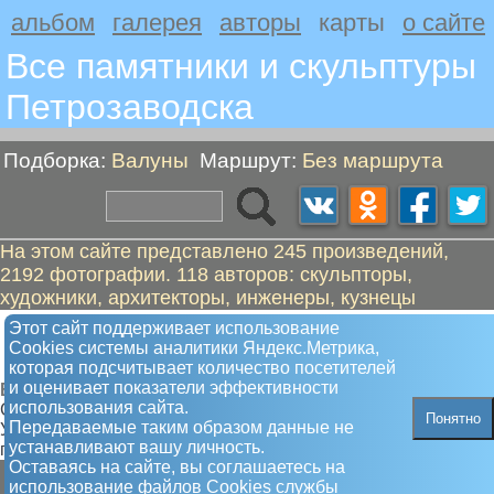
альбом
галерея
авторы
карты
о сайте
Все памятники и скульптуры
Петрозаводскa
Подборка:
Валуны
Маршрут:
Без маршрута
На этом сайте представлено 245 произведений,
2192 фотографии. 118 авторов: скульпторы,
художники, архитекторы, инженеры, кузнецы
Карта расположения памятников и
Этот сайт поддерживает использование
Сookies системы аналитики Яндекс.Метрика,
скульптур в Петрозаводске
которая подсчитывает количество посетителей
и оценивает показатели эффективности
Валуны
использования сайта.
Самая полная карта памятников и скульптур.
Понятно
Передаваемые таким образом данные не
Увлекательные туристкие маршруты от памятника к
устанавливают вашу личность.
памятнику
Оставаясь на сайте, вы соглашаетесь на
использование файлов Сookies службы