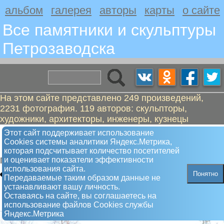
альбом
галерея
авторы
карты
о сайте
Все памятники и скульптуры
Петрозаводскa
На этом сайте представлено 249 произведений,
2231 фотография. 119 авторов: скульпторы,
художники, архитекторы, инженеры, кузнецы
Маргелов Василий Филипович.
Этот сайт поддерживает использование
Сookies системы аналитики Яндекс.Метрика,
Войска дяди Васи
которая подсчитывает количество посетителей
и оценивает показатели эффективности
Памятник
использования сайта.
Понятно
Передаваемые таким образом данные не
устанавливают вашу личность.
Оставаясь на сайте, вы соглашаетесь на
использование файлов Сookies службы
Яндекс.Метрика