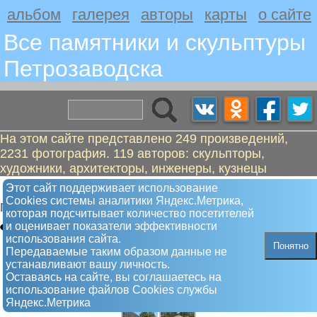
альбом
галерея
авторы
карты
о сайте
Все памятники и скульптуры
Петрозаводскa
На этом сайте представлено 249 произведений,
2231 фотография. 119 авторов: скульпторы,
художники, архитекторы, инженеры, кузнецы
Маркс и Энгельс
Этот сайт поддерживает использование
Сookies системы аналитики Яндекс.Метрика,
Памятник
которая подсчитывает количество посетителей
и оценивает показатели эффективности
использования сайта.
Понятно
Передаваемые таким образом данные не
устанавливают вашу личность.
Оставаясь на сайте, вы соглашаетесь на
использование файлов Сookies службы
Яндекс.Метрика