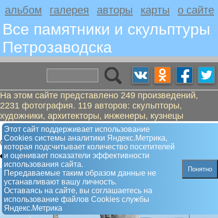
альбом
галерея
авторы
карты
о сайте
Все памятники и скульптуры
Петрозаводскa
На этом сайте представлено 249 произведений,
2231 фотография. 119 авторов: скульпторы,
художники, архитекторы, инженеры, кузнецы
Мать-вода сотворяет мир
Этот сайт поддерживает использование
Сookies системы аналитики Яндекс.Метрика,
Скульптура
которая подсчитывает количество посетителей
и оценивает показатели эффективности
использования сайта.
Понятно
Передаваемые таким образом данные не
устанавливают вашу личность.
Оставаясь на сайте, вы соглашаетесь на
использование файлов Сookies службы
Яндекс.Метрика