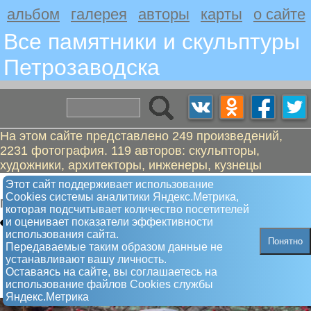
альбом
галерея
авторы
карты
о сайте
Все памятники и скульптуры
Петрозаводскa
На этом сайте представлено 249 произведений,
2231 фотография. 119 авторов: скульпторы,
художники, архитекторы, инженеры, кузнецы
Мелентьева Мария Владимировна
Этот сайт поддерживает использование
Сookies системы аналитики Яндекс.Метрика,
Памятник
которая подсчитывает количество посетителей
и оценивает показатели эффективности
использования сайта.
Понятно
Передаваемые таким образом данные не
устанавливают вашу личность.
Оставаясь на сайте, вы соглашаетесь на
использование файлов Сookies службы
Яндекс.Метрика