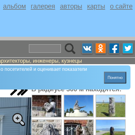
альбом
галерея
авторы
карты
о сайте
архитекторы, инженеры, кузнецы
о посетителей и оценивает показатели
Понятно
В радиусе 300 м находятся: