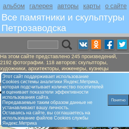
альбом
галерея
авторы
карты
о сайте
Все памятники и скульптуры
Петрозаводскa
На этом сайте представлено 245 произведений,
2192 фотографии. 118 авторов: скульпторы,
художники, архитекторы, инженеры, кузнецы
Нахимов Петр Степанович, адмирал
Этот сайт поддерживает использование
Сookies системы аналитики Яндекс.Метрика,
Памятник
которая подсчитывает количество посетителей
и оценивает показатели эффективности
использования сайта.
Понятно
Передаваемые таким образом данные не
устанавливают вашу личность.
Оставаясь на сайте, вы соглашаетесь на
использование файлов Сookies службы
Яндекс.Метрика