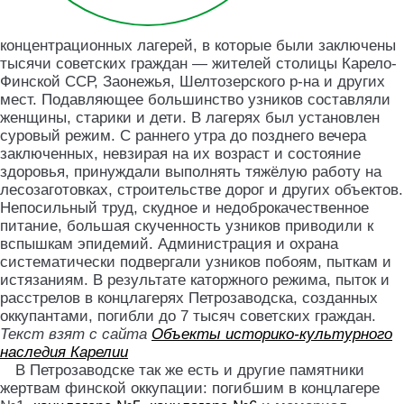
концентрационных лагерей, в которые были заключены
тысячи советских граждан — жителей столицы Карело-
Финской ССР, Заонежья, Шелтозерского р-на и других
мест. Подавляющее большинство узников составляли
женщины, старики и дети. В лагерях был установлен
суровый режим. С раннего утра до позднего вечера
заключенных, невзирая на их возраст и состояние
здоровья, принуждали выполнять тяжёлую работу на
лесозаготовках, строительстве дорог и других объектов.
Непосильный труд, скудное и недоброкачественное
питание, большая скученность узников приводили к
вспышкам эпидемий. Администрация и охрана
систематически подвергали узников побоям, пыткам и
истязаниям. В результате каторжного режима, пыток и
расстрелов в концлагерях Петрозаводска, созданных
оккупантами, погибли до 7 тысяч советских граждан.
Текст взят с сайта
Объекты историко-культурного
наследия Карелии
В Петрозаводске так же есть и другие памятники
жертвам финской оккупации: погибшим в концлагерe