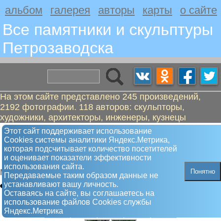
альбом
галерея
авторы
карты
о сайте
Все памятники и скульптуры
Петрозаводскa
На этом сайте представлено 245 произведений,
2192 фотографии. 118 авторов: скульпторы,
художники, архитекторы, инженеры, кузнецы
Памяти узников фашистских
Этот сайт поддерживает использование
Сookies системы аналитики Яндекс.Метрика,
концлагерей и жертв оккупации
которая подсчитывает количество посетителей
Петрозаводска
и оценивает показатели эффективности
использования сайта.
Понятно
Мемориал
Передаваемые таким образом данные не
устанавливают вашу личность.
Оставаясь на сайте, вы соглашаетесь на
использование файлов Сookies службы
Яндекс.Метрика