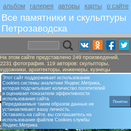
альбом
галерея
авторы
карты
о сайте
Все памятники и скульптуры
Петрозаводскa
На этом сайте представлено 249 произведений,
2231 фотография. 119 авторов: скульпторы,
художники, архитекторы, инженеры, кузнецы
Воинам России, участникам
Этот сайт поддерживает использование
Сookies системы аналитики Яндекс.Метрика,
локальных конфликтов
которая подсчитывает количество посетителей
и оценивает показатели эффективности
Памятник
использования сайта.
Понятно
Передаваемые таким образом данные не
устанавливают вашу личность.
Оставаясь на сайте, вы соглашаетесь на
использование файлов Сookies службы
Яндекс.Метрика