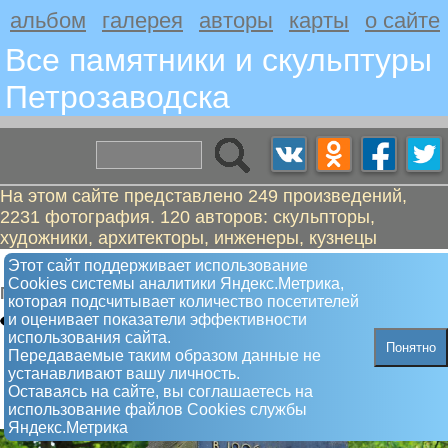
альбом
галерея
авторы
карты
о сайте
Все памятники и скульптуры
Петрозаводскa
На этом сайте представлено 249 произведений,
2231 фотография. 120 авторов: скульпторы,
художники, архитекторы, инженеры, кузнецы
Первой маёвке 1906 г.
Этот сайт поддерживает использование
Сookies системы аналитики Яндекс.Метрика,
Памятный знак
которая подсчитывает количество посетителей
и оценивает показатели эффективности
использования сайта.
Понятно
Передаваемые таким образом данные не
устанавливают вашу личность.
Оставаясь на сайте, вы соглашаетесь на
использование файлов Сookies службы
Яндекс.Метрика