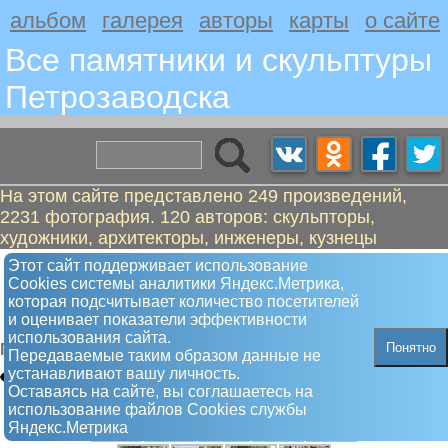
альбом
галерея
авторы
карты
о сайте
Все памятники и скульптуры
Петрозаводскa
На этом сайте представлено 249 произведений,
2231 фотография. 120 авторов: скульпторы,
художники, архитекторы, инженеры, кузнецы
Памятник защитникам закона –
Этот сайт поддерживает использование
Сookies системы аналитики Яндекс.Метрика,
ветеранам Великой Отечественной
которая подсчитывает количество посетителей
войны
и оценивает показатели эффективности
использования сайта.
Понятно
Памятный знак
Передаваемые таким образом данные не
устанавливают вашу личность.
Оставаясь на сайте, вы соглашаетесь на
использование файлов Сookies службы
Яндекс.Метрика