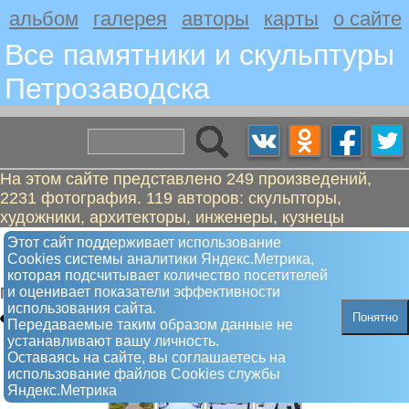
альбом
галерея
авторы
карты
о сайте
Все памятники и скульптуры
Петрозаводскa
На этом сайте представлено 249 произведений,
2231 фотография. 119 авторов: скульпторы,
художники, архитекторы, инженеры, кузнецы
Пушка - продукция
Этот сайт поддерживает использование
Сookies системы аналитики Яндекс.Метрика,
Александровского завода
которая подсчитывает количество посетителей
и оценивает показатели эффективности
Памятный знак
использования сайта.
Понятно
Передаваемые таким образом данные не
устанавливают вашу личность.
Оставаясь на сайте, вы соглашаетесь на
использование файлов Сookies службы
Яндекс.Метрика