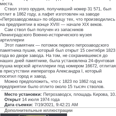
места.
Ствол этого орудия, получивший номер 31 571, был
отлит в 1862 году, а лафет изготовлен на заводе
«Петрозаводскмаш» по образцу тех, что производились
на предприятии в конце XVIII — начале XIX веков.
Сам ствол был получен из запасников
Ленинградского Военно-исторического музея
артиллерии
Этот памятник — потомок первого петрозаводского
памятника пушке, который был открыт 15 сентября 1823
года во дворе завода. На том, не сохранившемся до
наших дней памятнике, была установлена 24-фунтовая
пушка морской артиллерии под номером 16672, отлитая
в присутствии императора Александра I, который
посетил город и завод.
Можно предположить, что с 1823 по 1862 год на
предприятии было отлито около 15 тысяч стволов.
Место установки:
Петрозаводск, площадь Кирова, 10
.
Открыт
14 июля 1974 года
Дата съемки:
7/19/2021, 9:42:21 AM
Дополнительные иллюстрации