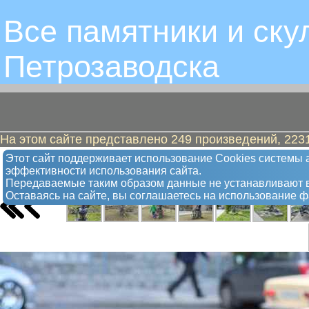
Все памятники и ску
Петрозаводскa
На этом сайте представлено 249 произведений, 2231
Робот и его шестилапая собака. Он
Этот сайт поддерживает использование Сookies системы а
эффективности использования сайта.
Арт-объект
Передаваемые таким образом данные не устанавливают в
Оставаясь на сайте, вы соглашаетесь на использование 