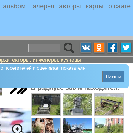
альбом
галерея
авторы
карты
о сайте
архитекторы, инженеры, кузнецы
восек
о посетителей и оценивает показатели
Понятно
В радиусе 300 м находятся: