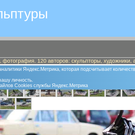
льптуры
 фотография. 120 авторов: скульпторы, художники, 
 же Терминатор, он же Железный Дро
налитики Яндекс.Метрика, которая подсчитывает количеств
ашу личность.
файлов Сookies службы Яндекс.Метрика