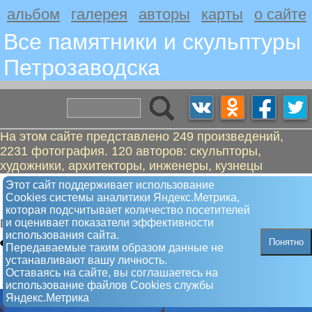
альбом
галерея
авторы
карты
о сайте
Все памятники и скульптуры
Петрозаводскa
На этом сайте представлено 249 произведений,
2231 фотография. 120 авторов: скульпторы,
художники, архитекторы, инженеры, кузнецы
Сотрудникам органов безопасности
Этот сайт поддерживает использование
Сookies системы аналитики Яндекс.Метрика,
Карелии – защитникам Отечества
которая подсчитывает количество посетителей
и оценивает показатели эффективности
Памятник
использования сайта.
Понятно
Передаваемые таким образом данные не
устанавливают вашу личность.
Оставаясь на сайте, вы соглашаетесь на
использование файлов Сookies службы
Яндекс.Метрика