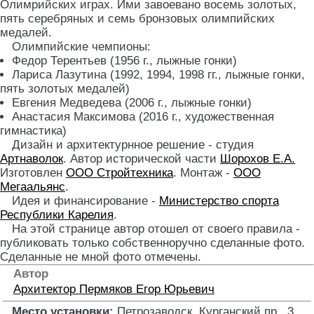
Олимрийских играх. Ими завоевано восемь золотых,
пять серебряных и семь бронзовых олимпийских
медалей.
Олимпийские чемпионы:
Федор Терентьев (1956 г., лыжные гонки)
Лариса Лазутина (1992, 1994, 1998 гг., лыжные гонки,
пять золотых медалей)
Евгения Медведева (2006 г., лыжные гонки)
Анастасия Максимова (2016 г., художественная
гимнастика)
Дизайн и архитектурнное решение - студия
Артнаволок
. Автор исторической части
Шорохов Е.А.
Изготовлен
ООО Стройтехника
. Монтаж -
ООО
Мегаальянс
.
Идея и финансирование -
Министерство спорта
Республики Карелия
.
На этой странице автор отошел от своего правила -
публиковать только собственноручно сделанные фото.
Сделанные не мной фото отмечены.
Автор
Архитектор
Пермяков Егор Юрьевич
Место установки:
Петрозаводск, Курганский пр., 3
.