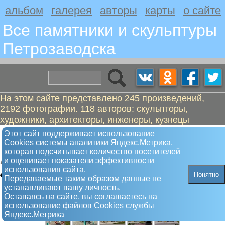
альбом
галерея
авторы
карты
о сайте
Все памятники и скульптуры
Петрозаводскa
На этом сайте представлено 245 произведений,
2192 фотографии. 118 авторов: скульпторы,
художники, архитекторы, инженеры, кузнецы
Спортивная аллея - "Олимпийская
Этот сайт поддерживает использование
Сookies системы аналитики Яндекс.Метрика,
Слава Карелии"
которая подсчитывает количество посетителей
и оценивает показатели эффективности
Арт-объект
использования сайта.
Понятно
Передаваемые таким образом данные не
устанавливают вашу личность.
Оставаясь на сайте, вы соглашаетесь на
использование файлов Сookies службы
Яндекс.Метрика