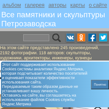
альбом
галерея
авторы
карты
о сайте
Все памятники и скульптуры
Петрозаводскa
На этом сайте представлено 245 произведений,
2192 фотографии. 118 авторов: скульпторы,
художники, архитекторы, инженеры, кузнецы
Театральный гармонист
Этот сайт поддерживает использование
Сookies системы аналитики Яндекс.Метрика,
Скульптура
которая подсчитывает количество посетителей
и оценивает показатели эффективности
использования сайта.
Понятно
Передаваемые таким образом данные не
устанавливают вашу личность.
Оставаясь на сайте, вы соглашаетесь на
использование файлов Сookies службы
Яндекс.Метрика