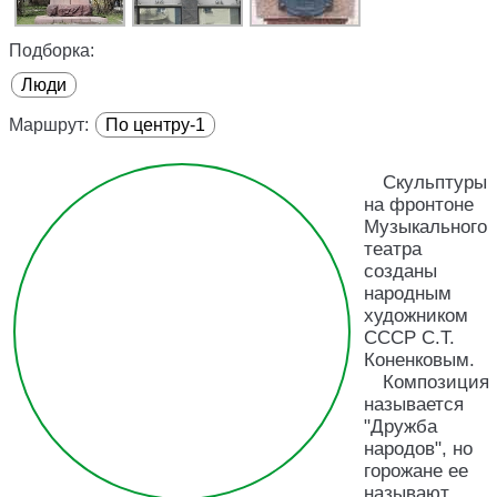
Подборка:
Люди
Маршрут:
По центру-1
Скульптуры
на фронтоне
Музыкального
театра
созданы
народным
художником
СССР С.Т.
Коненковым.
Композиция
называется
"Дружба
народов", но
горожане ее
называют