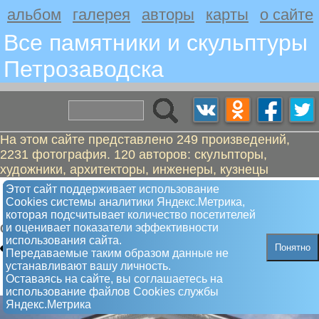
альбом
галерея
авторы
карты
о сайте
Все памятники и скульптуры
Петрозаводскa
На этом сайте представлено 249 произведений,
2231 фотография. 120 авторов: скульпторы,
художники, архитекторы, инженеры, кузнецы
Танцоры на фронтоне
Этот сайт поддерживает использование
Сookies системы аналитики Яндекс.Метрика,
Музыкального театра (Дружба)
которая подсчитывает количество посетителей
и оценивает показатели эффективности
Скульптура
использования сайта.
Понятно
Передаваемые таким образом данные не
устанавливают вашу личность.
Оставаясь на сайте, вы соглашаетесь на
использование файлов Сookies службы
Яндекс.Метрика