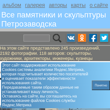
альбом
галерея
авторы
карты
о сайте
Все памятники и скульптуры
Петрозаводскa
На этом сайте представлено 245 произведений,
2192 фотографии. 118 авторов: скульпторы,
художники, архитекторы, инженеры, кузнецы
Техноаллея
Этот сайт поддерживает использование
Сookies системы аналитики Яндекс.Метрика,
Арт-объект
которая подсчитывает количество посетителей
и оценивает показатели эффективности
использования сайта.
Понятно
Передаваемые таким образом данные не
устанавливают вашу личность.
Оставаясь на сайте, вы соглашаетесь на
использование файлов Сookies службы
Яндекс.Метрика