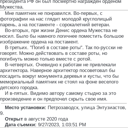
президента РФ он был посмертно награжден орденом
Мужества.
Мне памятник не понравился. Во-первых, с
фотографии на нас глядит молодой круглолицый
парень, а на постаменте - сорокалетний ветеран.
Во-вторых, при жизни Денис ордена Мужества не
носил. Было бы намного логичнее поместить большое
изображение ордена на постамент.
В-третьих. "Погиб в составе роты". Так по-русски не
говорят. Можно действовать в составе роты, но
погибнуть можно только вместе с ротой.
В-четвертых. Очевидно к работам не привлекали
архитектора. Наверное архитектор посоветовал бы
посадить вокруг монумента деревья и кусты, что бы
мемориальный памятник не стоял на фоне веселого
детского городка.
И в-пятых. Видимо автору самому стыдно за это
произведение и он предпочел скрыть свое имя.
Место установки:
Петрозаводск, улица Энтузиастов,
9
.
Открыт
в августе 2020 года
Дата съемки:
9/27/2023, 1:03:51 PM