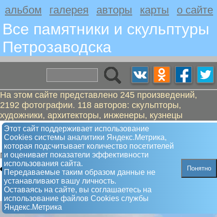
альбом
галерея
авторы
карты
о сайте
Все памятники и скульптуры
Петрозаводскa
На этом сайте представлено 245 произведений,
2192 фотографии. 118 авторов: скульпторы,
художники, архитекторы, инженеры, кузнецы
Тимашов Денис Владимирович.
Этот сайт поддерживает использование
Сookies системы аналитики Яндекс.Метрика,
Гвардии младший сержант.
которая подсчитывает количество посетителей
и оценивает показатели эффективности
Памятник
использования сайта.
Понятно
Передаваемые таким образом данные не
устанавливают вашу личность.
Оставаясь на сайте, вы соглашаетесь на
использование файлов Сookies службы
Яндекс.Метрика