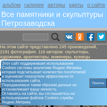
альбом
галерея
авторы
карты
о сайте
Все памятники и скульптуры
Петрозаводскa
На этом сайте представлено 245 произведений,
2191 фотография. 118 авторов: скульпторы,
художники, архитекторы, инженеры, кузнецы
Водолазной службе Карелии
Этот сайт поддерживает использование
Сookies системы аналитики Яндекс.Метрика,
Памятный знак
которая подсчитывает количество посетителей
и оценивает показатели эффективности
использования сайта.
Понятно
Передаваемые таким образом данные не
устанавливают вашу личность.
Оставаясь на сайте, вы соглашаетесь на
использование файлов Сookies службы
Яндекс.Метрика