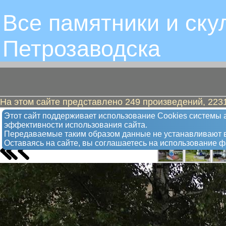
Все памятники и ску
Петрозаводскa
На этом сайте представлено 249 произведений, 2231
Водоканалу - 70 лет. Водопроводны
Этот сайт поддерживает использование Сookies системы а
эффективности использования сайта.
Памятный знак
Передаваемые таким образом данные не устанавливают в
Оставаясь на сайте, вы соглашаетесь на использование 