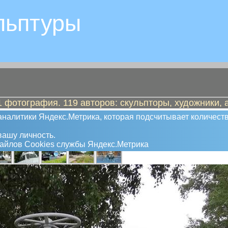
льптуры
 фотография. 119 авторов: скульпторы, художники, 
й кран
налитики Яндекс.Метрика, которая подсчитывает количеств
ашу личность.
файлов Сookies службы Яндекс.Метрика