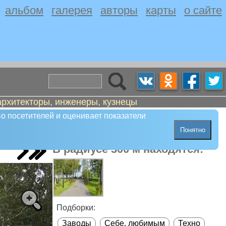
альбом
галерея
авторы
карты
о сайте
архитекторы, инженеры, кузнецы
о посетителей и оценивает показатели
Понятно
В радиусе 300 м находятся:
Подборки:
Заводы
Себе, любимым
Техно