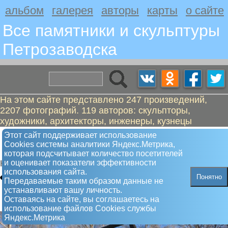
альбом
галерея
авторы
карты
о сайте
Все памятники и скульптуры
Петрозаводскa
На этом сайте представлено 247 произведений,
2207 фотографий. 119 авторов: скульпторы,
художники, архитекторы, инженеры, кузнецы
Российскому воинству жизнь свою
Этот сайт поддерживает использование
Сookies системы аналитики Яндекс.Метрика,
за други положившему
которая подсчитывает количество посетителей
и оценивает показатели эффективности
Крест
использования сайта.
Понятно
Передаваемые таким образом данные не
устанавливают вашу личность.
Оставаясь на сайте, вы соглашаетесь на
использование файлов Сookies службы
Яндекс.Метрика