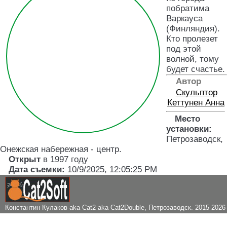
побратима
Варкауса
(Финляндия).
Кто пролезет
под этой
волной, тому
будет счастье.
Автор
Скульптор
Кеттунен Анна
Место
установки:
Петрозаводск,
Онежская набережная - центр
.
Открыт
в 1997 году
Дата съемки:
10/9/2025, 12:05:25 PM
Константин Кулаков aka Cat2 aka Cat2Double
, Петрозаводск. 2015-2026