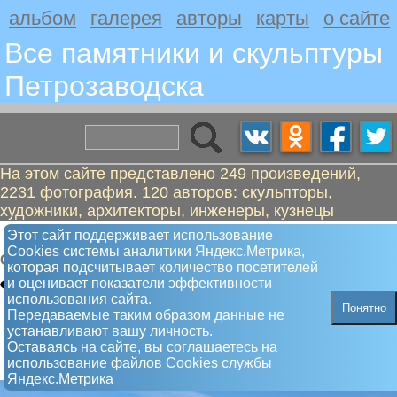
альбом
галерея
авторы
карты
о сайте
Все памятники и скульптуры
Петрозаводскa
На этом сайте представлено 249 произведений,
2231 фотография. 120 авторов: скульпторы,
художники, архитекторы, инженеры, кузнецы
Волна дружбы
Этот сайт поддерживает использование
Сookies системы аналитики Яндекс.Метрика,
Скульптура
которая подсчитывает количество посетителей
и оценивает показатели эффективности
использования сайта.
Понятно
Передаваемые таким образом данные не
устанавливают вашу личность.
Оставаясь на сайте, вы соглашаетесь на
использование файлов Сookies службы
Яндекс.Метрика