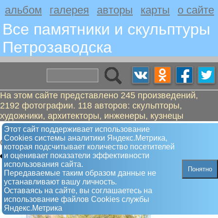
альбом
галерея
авторы
карты
о сайте
Все памятники и скульптуры
Петрозаводскa
На этом сайте представлено 245 произведений,
2192 фотографии. 118 авторов: скульпторы,
художники, архитекторы, инженеры, кузнецы
Волна дружбы
Этот сайт поддерживает использование
Сookies системы аналитики Яндекс.Метрика,
Скульптура
которая подсчитывает количество посетителей
и оценивает показатели эффективности
использования сайта.
Понятно
Передаваемые таким образом данные не
устанавливают вашу личность.
Оставаясь на сайте, вы соглашаетесь на
использование файлов Сookies службы
Яндекс.Метрика