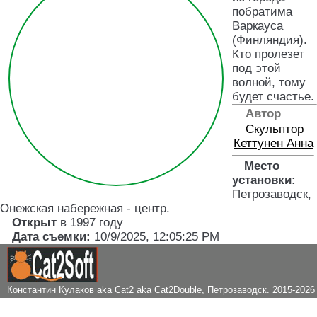
побратима
Варкауса
(Финляндия).
Кто пролезет
под этой
волной, тому
будет счастье.
Автор
Скульптор
Кеттунен Анна
Место
установки:
Петрозаводск,
Онежская набережная - центр
.
Открыт
в 1997 году
Дата съемки:
10/9/2025, 12:05:25 PM
Константин Кулаков aka Cat2 aka Cat2Double
, Петрозаводск. 2015-2026