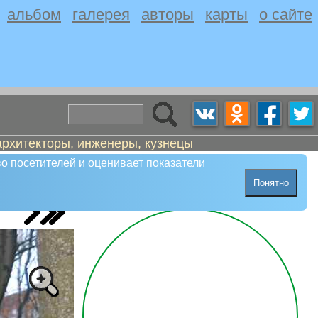
альбом
галерея
авторы
карты
о сайте
архитекторы, инженеры, кузнецы
о посетителей и оценивает показатели
Понятно