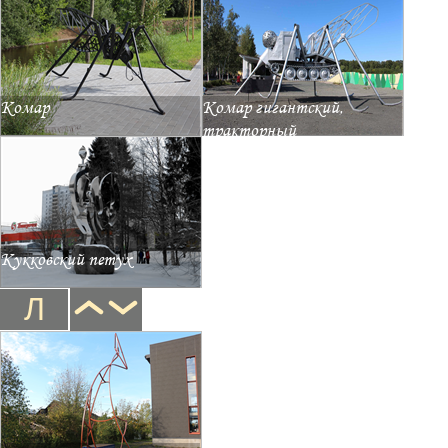
Комар
Комар гигантский,
тракторный
Кукковский петух
Л