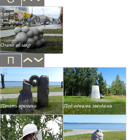
Олино облако
П
Печать времени
Под одними звездами