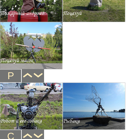
Пожарный-андроид
Поцелуй
Поцелуй масок
Р
Робот и его собака
Рыбаки
С