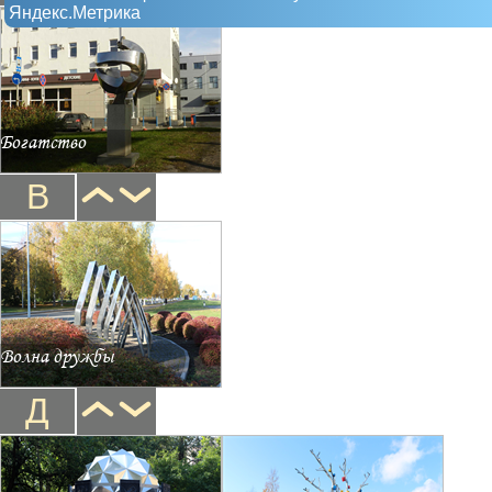
Яндекс.Метрика
Богатство
В
Волна дружбы
Д