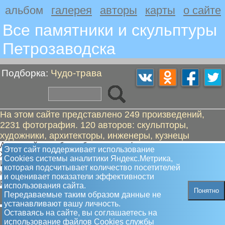
альбом
галерея
авторы
карты
о сайте
Все памятники и скульптуры
Петрозаводскa
Подборка:
Чудо-трава
На этом сайте представлено 249 произведений,
2231 фотография. 120 авторов: скульпторы,
художники, архитекторы, инженеры, кузнецы
Автор сайта глубоко убежден, что фантазия настоящего
Этот сайт поддерживает использование
Художника не нуждается в побочной стимуляции!
Сookies системы аналитики Яндекс.Метрика,
И пусть аллюзии и ассоциации творцов не всегда доступны
которая подсчитывает количество посетителей
нам, простым людям, это совсем не мешает нам
и оценивает показатели эффективности
радоваться их творчеству
использования сайта.
Понятно
Б
В
Д
Е
З
И
К
Л
М
Н
О
П
Р
С
Т
Ф
Ч
Передаваемые таким образом данные не
устанавливают вашу личность.
Б
Оставаясь на сайте, вы соглашаетесь на
использование файлов Сookies службы