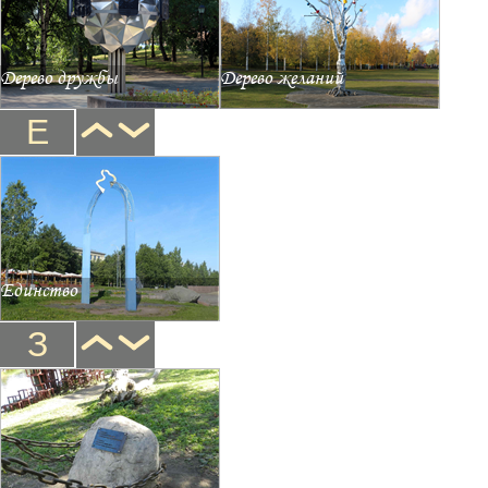
Дерево дружбы
Дерево желаний
Е
Единство
З