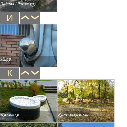
Забава (Рогатка)
И
Икар
К
Калитки
Карельский лес