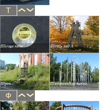
Т
Толща небес
Точки над А
Трон
Тюбенгенское панно
Ф