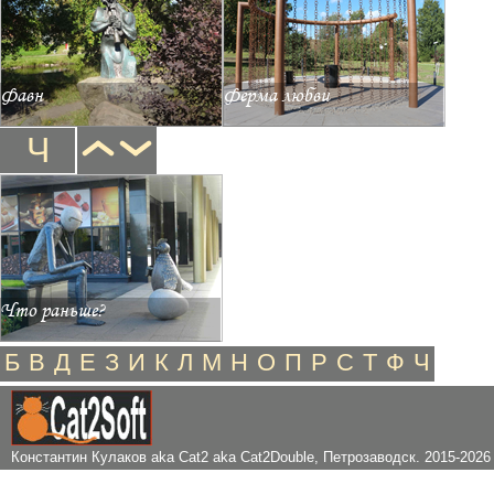
Фавн
Ферма любви
Ч
Что раньше?
Б
В
Д
Е
З
И
К
Л
М
Н
О
П
Р
С
Т
Ф
Ч
Константин Кулаков aka Cat2 aka Cat2Double
, Петрозаводск. 2015-2026