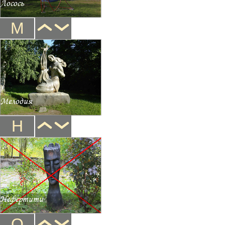
Лосось
М
Мелодия
Н
Нефертити
О