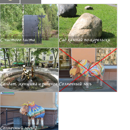
С чистого листа
Сад камней по-карельски
Солдат, женщина и ребенок
Солнечный лось
Солнечный лось-2