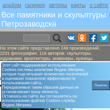
альбом
галерея
авторы
карты
о сайте
Все памятники и скульптуры
Петрозаводскa
На этом сайте представлено 249 произведений,
2231 фотография. 119 авторов: скульпторы,
художники, архитекторы, инженеры, кузнецы
Анохин Пётр Фёдорович,
Этот сайт поддерживает использование
Сookies системы аналитики Яндекс.Метрика,
революционер
которая подсчитывает количество посетителей
и оценивает показатели эффективности
Памятник
использования сайта.
Понятно
Передаваемые таким образом данные не
устанавливают вашу личность.
Оставаясь на сайте, вы соглашаетесь на
использование файлов Сookies службы
Яндекс.Метрика