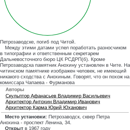
Петрозаводске, погиб под Читой.
Между этими датами успел поработать разносчиком
в типографии и ответственным секретарем
Дальневосточного бюро ЦК РСДРП(б). Кроме
Петрозаводска памятник Анохину установлен в Чите. На
читинском памятнике изображен человек, не имеющий
никакого сходства с Анохиным. Говорят, что он похож на
комиссара Чапаева - Фурманова
Авторы
Скульптор
Афанасьев Владимир Васильевич
Архитектор
Антохин Владимир Иванович
Архитектор
Карма Юрий Юханович
Место установки:
Петрозаводск, сквер Петра
Анохина - проспект Ленина, 34
.
Открыт
в 1967 году