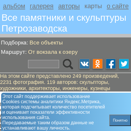
альбом
галерея
авторы
карты
о сайте
Все памятники и скульптуры
Петрозаводскa
Подборка:
Все объекты
Маршрут:
От вокзала к озеру
На этом сайте представлено 249 произведений,
2231 фотография. 119 авторов: скульпторы,
художники, архитекторы, инженеры, кузнецы
От вокзала к озеру
Этот сайт поддерживает использование
Сookies системы аналитики Яндекс.Метрика,
Пешком от "Паровоз на станции" до "Влюбленные
которая подсчитывает количество посетителей
сердца"
и оценивает показатели эффективности
А. Паровоз на станции
использования сайта.
Б. Калитки
Понятно
Передаваемые таким образом данные не
В. Анохин П.Ф., революционер
устанавливают вашу личность.
Г. Ступени знаний