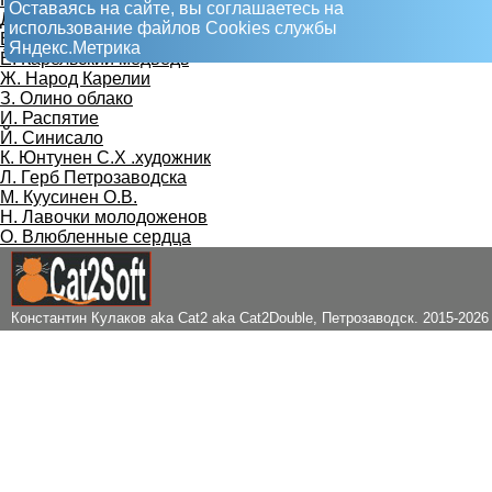
Оставаясь на сайте, вы соглашаетесь на
Д. Солдат, женщина и ребенок
использование файлов Сookies службы
Е. Барельефы на Северной гостинице
Яндекс.Метрика
Ё. Карельский медведь
Ж. Народ Карелии
З. Олино облако
И. Распятие
Й. Синисало
К. Юнтунен С.Х .художник
Л. Герб Петрозаводска
М. Куусинен О.В.
Н. Лавочки молодоженов
О. Влюбленные сердца
Константин Кулаков aka Cat2 aka Cat2Double
, Петрозаводск. 2015-2026