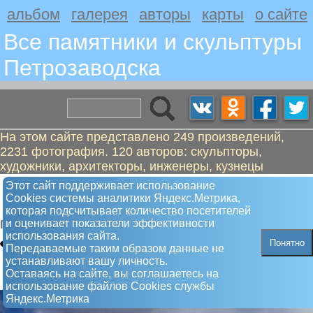
альбом
галерея
авторы
карты
о сайте
Все памятники и скульптуры
Петрозаводскa
На этом сайте представлено 249 произведений,
2231 фотография. 120 авторов: скульпторы,
художники, архитекторы, инженеры, кузнецы
Киров Сергей Миронович в полный
Этот сайт поддерживает использование
Сookies системы аналитики Яндекс.Метрика,
рост
которая подсчитывает количество посетителей
и оценивает показатели эффективности
Памятник
использования сайта.
Понятно
Передаваемые таким образом данные не
устанавливают вашу личность.
Оставаясь на сайте, вы соглашаетесь на
использование файлов Сookies службы
Яндекс.Метрика