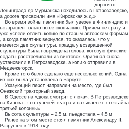
дороги от
Ленинграда до Мурманска находилось в Петрозаводске,
а дороге присвоили имя «Кировская ж.д.»
Во время войны памятник был увезен в Финляндию и
возвращен только по ее окончанию. Причем не сразу и
уже успели отлить копию по старым авторским формам
, а когда памятник вернулся, то оказалась, что у
имеется две скульптуры, правда у возвращенной
скульптуры была повреждена голова, которую финские
содаты расстреливали из винтовок. Оригинал снова
установили в Петрозаводске, а копию отправили в
Медвежегорск.
Кроме того было сделано еще несколько копий. Одна
из них была установлена в Воркуте
Указующий перст направлен на место, где был
Онежский тракторный завод.
В Одессе на «дюка смотрят с люка». В Петрозаводске
на Кирова - со ступеней театра и называется это «тайна
третьей колонны»
Высота скульптуры ‒ 2,5 м, пьедестала ‒ 4,5 м
Ранее на этом месте стоял памятник Александру II.
Разрушен в 1918 году