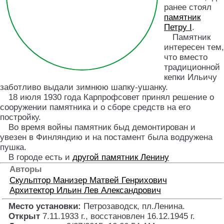
ранее стоял
памятник
Петру I
.
Памятник
интересен тем,
что вместо
традиционной
кепки Ильичу
заботливо выдали зимнюю шапку-ушанку.
18 июля 1930 года Карпрофсовет принял решение о
сооружении памятника и о сборе средств на его
постройку.
Во время войны памятник быд демонтирован и
увезен в Финляндию и на постамент была водружена
пушка.
В городе есть и
другой памятник Ленину
Авторы
Скульптор
Манизер Матвей Генрихович
Архитектор
Ильин Лев Александрович
Место установки:
Петрозаводск, пл.Ленина
.
Открыт
7.11.1933 г., восстановлен 16.12.1945 г.