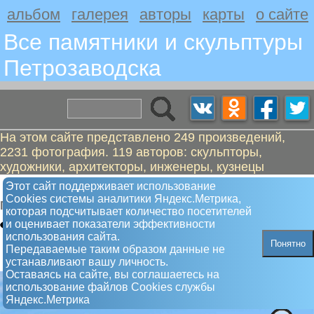
альбом
галерея
авторы
карты
о сайте
Все памятники и скульптуры
Петрозаводскa
На этом сайте представлено 249 произведений,
2231 фотография. 119 авторов: скульпторы,
художники, архитекторы, инженеры, кузнецы
Ленин с ушанкой
Этот сайт поддерживает использование
Сookies системы аналитики Яндекс.Метрика,
Памятник
которая подсчитывает количество посетителей
и оценивает показатели эффективности
использования сайта.
Понятно
Передаваемые таким образом данные не
устанавливают вашу личность.
Оставаясь на сайте, вы соглашаетесь на
использование файлов Сookies службы
Яндекс.Метрика