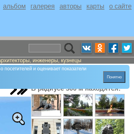
альбом
галерея
авторы
карты
о сайте
архитекторы, инженеры, кузнецы
о посетителей и оценивает показатели
Понятно
В радиусе 300 м находятся: