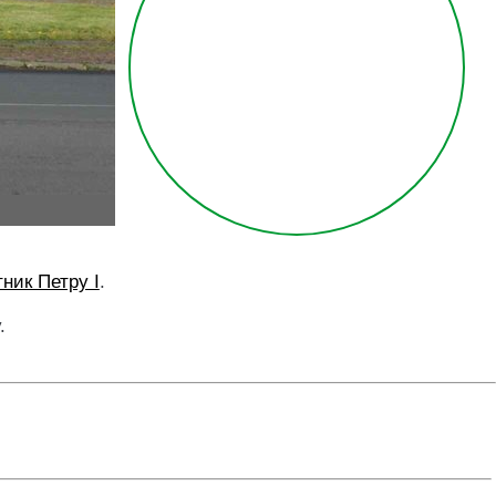
ник Петру I
.
.