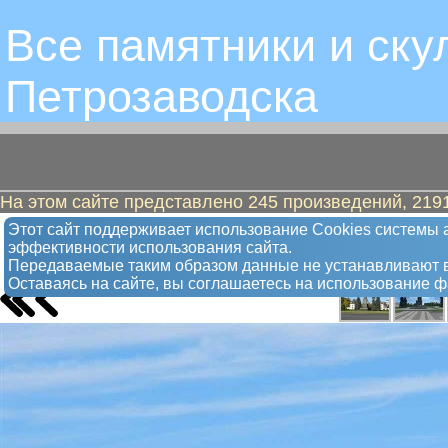
Все памятники и ску
Петрозаводскa
На этом сайте представлено 245 произведений, 2191
Ленин с ушанкой
Этот сайт поддерживает использование Сookies системы а
эффективности использования сайта.
Памятник
Передаваемые таким образом данные не устанавливают в
Оставаясь на сайте, вы соглашаетесь на использование 