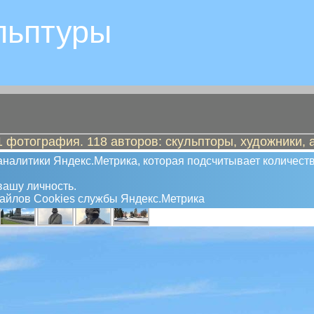
льптуры
 фотография. 118 авторов: скульпторы, художники, 
налитики Яндекс.Метрика, которая подсчитывает количеств
ашу личность.
файлов Сookies службы Яндекс.Метрика