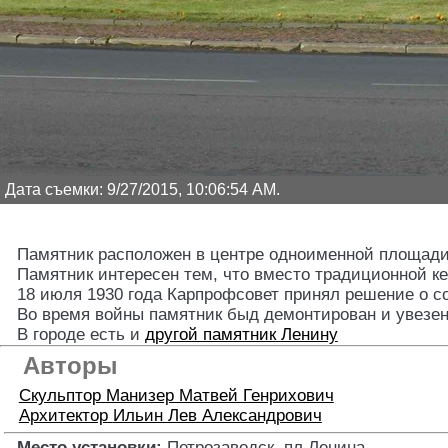
Дата съемки: 9/27/2015, 10:06:54 AM.
Памятник расположен в центре одноименной площади 
Памятник интересен тем, что вместо традиционной к
18 июля 1930 года Карпрофсовет принял решение о со
Во время войны памятник быд демонтирован и увезен
В городе есть и
другой памятник Ленину
Авторы
Скульптор
Манизер Матвей Генрихович
Архитектор
Ильин Лев Александрович
Место установки:
Петрозаводск, пл.Ленина
.